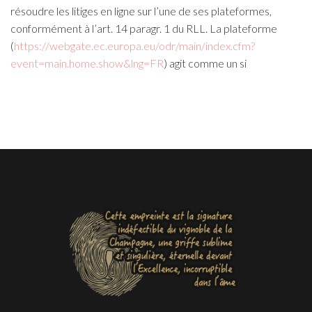
résoudre les litiges en ligne sur l’une de ses plateformes,
conformément à l’art. 14 paragr. 1 du RLL. La plateforme
(
https://webgate.ec.europa.eu/odr/main/index.cfm?
event=main.home.show&lng=FR
) agit comme un si